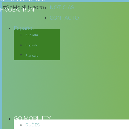
#GoMobility2020
NOTICIAS
FICOBA. IRUN
CONTACTO
Español
Euskara
English
Français
GO MOBILITY
QUÉ ES