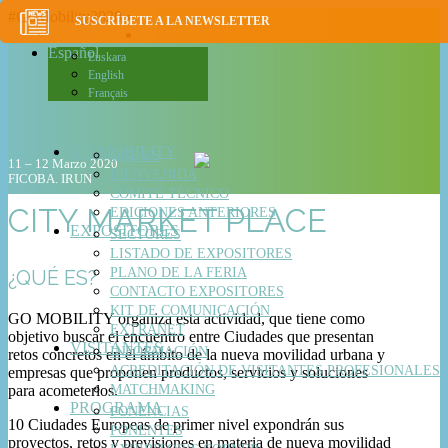
#GoMobility2020
NOTICIAS
SUSCRÍBETE A LA NEWSLETTER
CONTACTO
Español
Euskara
English
Français
GO MOBILITY
QUÉ ES
11 – 12 Marzo 2020
BIENVENIDA
FICOBA. IRUN
COMITÉ TÉCNICO
CITY MARKET PLACE
EDICIONES ANTERIORES
EXPOSITORES
SECTORES
LISTADO DE EXPOSITORES
PLANO DE LA FERIA
¿QUÉ ES?
CONTACTO EXPOSITORES
KIT DE COMUNICACIÓN
GO MOBILITY organiza esta actividad, que tiene como
EXTRANET
objetivo buscar el encuentro entre Ciudades que presentan
VISITANTES
INFORMACIÓN
retos concretos en el ámbito de la nueva movilidad urbana y
ACREDITACIÓN DE VISITANTES PROFESIONALES
empresas que proponen productos, servicios y soluciones
para acometerlos.
MATCHMAKING
PROGRAMA
PONENCIAS
10 Ciudades Europeas de primer nivel expondrán sus
PONENTES
proyectos, retos y previsiones en materia de nueva movilidad