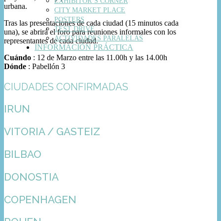
EXHIBITOR’S CORNER
urbana.
CITY MARKET PLACE
POSTERS
Tras las presentaciones de cada ciudad (15 minutos cada
TEST DRIVE
una), se abrirá el foro para reuniones informales con los
ACTIVIDADES PARALELAS
representantes de cada ciudad.
INFORMACIÓN PRÁCTICA
Cuándo
: 12 de Marzo entre las 11.00h y las 14.00h
Dónde
: Pabellón 3
CIUDADES CONFIRMADAS
IRUN
VITORIA / GASTEIZ
BILBAO
DONOSTIA
COPENHAGEN