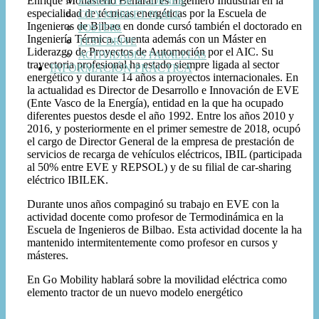
Enrique Monasterio Beñaran es Ingeniero Industrial en la
EXHIBITOR’S CORNER
especialidad de técnicas energéticas por la Escuela de
CITY MARKET PLACE
Ingenieros de Bilbao en donde cursó también el doctorado en
POSTERS
Ingeniería Térmica. Cuenta además con un Máster en
TEST DRIVE
Liderazgo de Proyectos de Automoción por el AIC. Su
ACTIVIDADES PARALELAS
trayectoria profesional ha estado siempre ligada al sector
INFORMACIÓN PRÁCTICA
energético y durante 14 años a proyectos internacionales. En
la actualidad es Director de Desarrollo e Innovación de EVE
(Ente Vasco de la Energía), entidad en la que ha ocupado
diferentes puestos desde el año 1992. Entre los años 2010 y
2016, y posteriormente en el primer semestre de 2018, ocupó
el cargo de Director General de la empresa de prestación de
servicios de recarga de vehículos eléctricos, IBIL (participada
al 50% entre EVE y REPSOL) y de su filial de car-sharing
eléctrico IBILEK.
Durante unos años compaginó su trabajo en EVE con la
actividad docente como profesor de Termodinámica en la
Escuela de Ingenieros de Bilbao. Esta actividad docente la ha
mantenido intermitentemente como profesor en cursos y
másteres.
En Go Mobility hablará sobre la movilidad eléctrica como
elemento tractor de un nuevo modelo energético